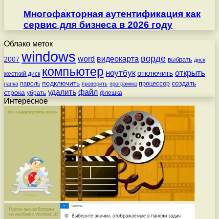
Многофакторная аутентификация как
сервис для бизнеса в 2026 году
Облако меток
windows
ворде
word
видеокарта
2007
выбрать
диск
компьютер
ноутбук
открыть
отключить
жесткий диск
подключить
создать
процессор
пароль
папка
проверить
программа
удалить
файл
строка
убрать
флешка
Интересное