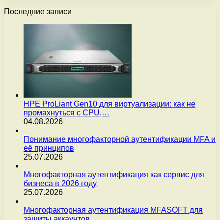
Последние записи
HPE ProLiant Gen10 для виртуализации: как не
промахнуться с CPU,…
04.08.2026
Понимание многофакторной аутентификации MFA и
её принципов
25.07.2026
Многофакторная аутентификация как сервис для
бизнеса в 2026 году
25.07.2026
Многофакторная аутентификация MFASOFT для
защиты аккаунтов