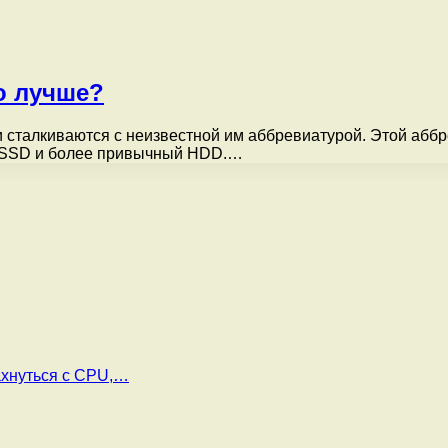
о лучше?
 сталкиваются с неизвестной им аббревиатурой. Этой аб
 и SSD и более привычный HDD.…
ахнуться с CPU,…