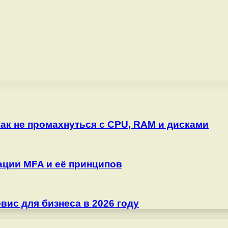
как не промахнуться с CPU, RAM и дисками
ции MFA и её принципов
ис для бизнеса в 2026 году