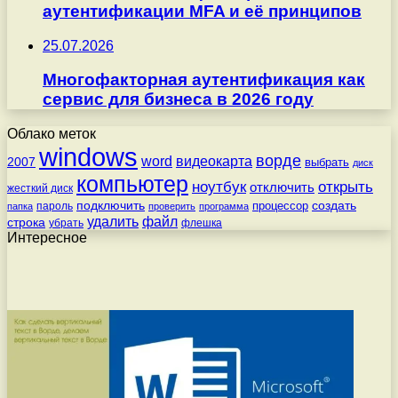
аутентификации MFA и её принципов
25.07.2026
Многофакторная аутентификация как
сервис для бизнеса в 2026 году
Облако меток
windows
ворде
word
видеокарта
2007
выбрать
диск
компьютер
ноутбук
открыть
отключить
жесткий диск
подключить
создать
процессор
пароль
папка
проверить
программа
удалить
файл
строка
убрать
флешка
Интересное