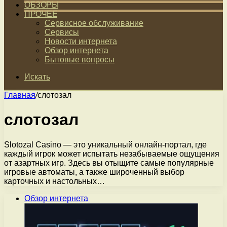
ОБЗОРЫ
ПРОЧЕЕ
Сервисное обслуживание
Сервисы
Новости интернета
Обзор интернета
Бытовые вопросы
Искать
Главная
/
слотозал
слотозал
Slotozal Casino — это уникальный онлайн-портал, где
каждый игрок может испытать незабываемые ощущения
от азартных игр. Здесь вы отыщите самые популярные
игровые автоматы, а также широченный выбор
карточных и настольных…
Обзор интернета