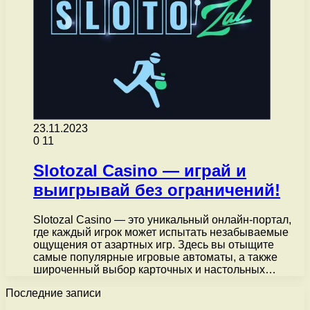
23.11.2023
0
11
Slotozal Casino — играй и
выигрывай без ограничений!
Slotozal Casino — это уникальный онлайн-портал,
где каждый игрок может испытать незабываемые
ощущения от азартных игр. Здесь вы отыщите
самые популярные игровые автоматы, а также
широченный выбор карточных и настольных…
Последние записи