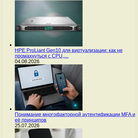
HPE ProLiant Gen10 для виртуализации: как не
промахнуться с CPU,…
04.08.2026
Понимание многофакторной аутентификации MFA и
её принципов
25.07.2026