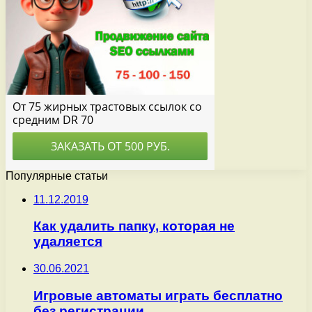
Популярные статьи
11.12.2019
Как удалить папку, которая не
удаляется
30.06.2021
Игровые автоматы играть бесплатно
без регистрации