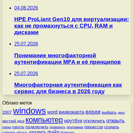
04.08.2026
HPE ProLiant Gen10 для виртуализации:
как не промахнуться с CPU, RAM и
дисками
25.07.2026
Понимание многофакторной
аутентификации MFA и её принципов
25.07.2026
Многофакторная аутентификация как
сервис для бизнеса в 2026 году
Облако меток
windows
ворде
word
видеокарта
2007
выбрать
диск
компьютер
ноутбук
открыть
отключить
жесткий диск
подключить
создать
процессор
пароль
папка
проверить
программа
удалить
файл
строка
убрать
флешка