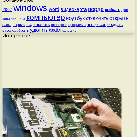
windows
ворде
word
видеокарта
2007
выбрать
диск
компьютер
ноутбук
открыть
отключить
жесткий диск
подключить
создать
процессор
пароль
папка
проверить
программа
удалить
файл
строка
убрать
флешка
Интересное