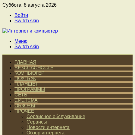
Суббота, 8 августа 2026
Войти
Switch skin
Меню
Switch skin
ГЛАВНАЯ
БЕЗОПАСНОСТЬ
КОМПЬЮТЕР
НОУТБУК
ПЛАНШЕТ
ПРОГРАММЫ
СЕТЬ
СИСТЕМА
ОБЗОРЫ
ПРОЧЕЕ
Сервисное обслуживание
Сервисы
Новости интернета
Обзор интернета