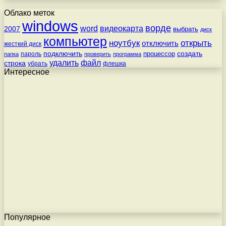
Облако меток
windows
ворде
word
видеокарта
2007
выбрать
диск
компьютер
ноутбук
открыть
отключить
жесткий диск
подключить
создать
процессор
пароль
папка
проверить
программа
удалить
файл
строка
убрать
флешка
Интересное
Популярное