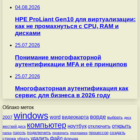
04.08.2026
HPE ProLiant Gen10 для виртуализации:
как не промахнуться с CPU, RAM и
дисками
25.07.2026
Понимание многофакторной
аутентификации MFA и её принципов
25.07.2026
Многофакторная аутентификация как
сервис для бизнеса в 2026 году
Облако меток
windows
ворде
word
видеокарта
2007
выбрать
диск
компьютер
ноутбук
открыть
отключить
жесткий диск
подключить
создать
процессор
пароль
папка
проверить
программа
удалить
файл
строка
убрать
флешка