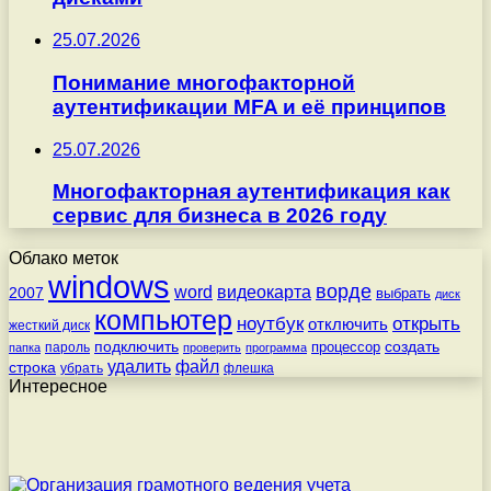
25.07.2026
Понимание многофакторной
аутентификации MFA и её принципов
25.07.2026
Многофакторная аутентификация как
сервис для бизнеса в 2026 году
Облако меток
windows
ворде
word
видеокарта
2007
выбрать
диск
компьютер
ноутбук
открыть
отключить
жесткий диск
подключить
создать
процессор
пароль
папка
проверить
программа
удалить
файл
строка
убрать
флешка
Интересное