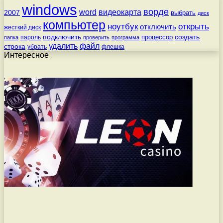
windows
ворде
word
видеокарта
2007
выбрать
диск
компьютер
ноутбук
открыть
отключить
жесткий диск
подключить
создать
процессор
пароль
папка
проверить
программа
удалить
файл
строка
убрать
флешка
Интересное