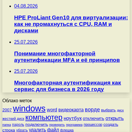
04.08.2026
HPE ProLiant Gen10 для виртуализации:
как не промахнуться с CPU, RAM и
дисками
25.07.2026
Понимание многофакторной
аутентификации MFA и её принципов
25.07.2026
Многофакторная аутентификация как
сервис для бизнеса в 2026 году
Облако меток
windows
ворде
word
видеокарта
2007
выбрать
диск
компьютер
ноутбук
открыть
отключить
жесткий диск
подключить
создать
процессор
пароль
папка
проверить
программа
удалить
файл
строка
убрать
флешка