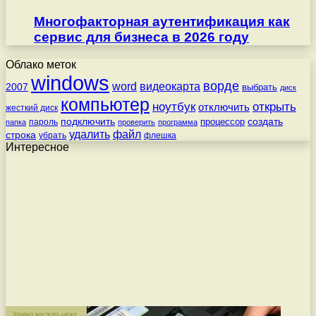
Многофакторная аутентификация как
сервис для бизнеса в 2026 году
Облако меток
windows
ворде
word
видеокарта
2007
выбрать
диск
компьютер
ноутбук
открыть
отключить
жесткий диск
подключить
создать
процессор
пароль
папка
проверить
программа
удалить
файл
строка
убрать
флешка
Интересное