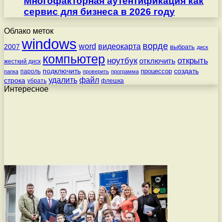
Многофакторная аутентификация как
сервис для бизнеса в 2026 году
Облако меток
windows
ворде
word
видеокарта
2007
выбрать
диск
компьютер
ноутбук
открыть
отключить
жесткий диск
подключить
создать
процессор
пароль
папка
проверить
программа
удалить
файл
строка
убрать
флешка
Интересное