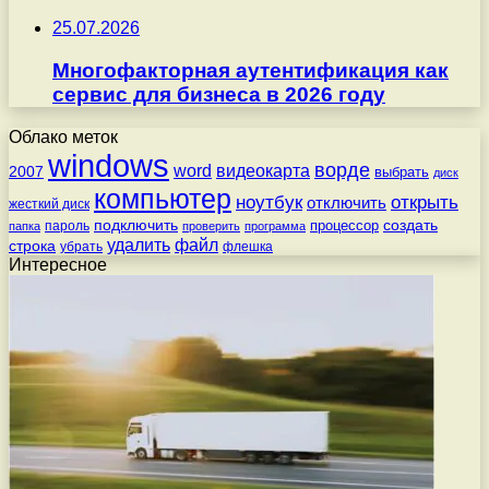
25.07.2026
Многофакторная аутентификация как
сервис для бизнеса в 2026 году
Облако меток
windows
ворде
word
видеокарта
2007
выбрать
диск
компьютер
ноутбук
открыть
отключить
жесткий диск
подключить
создать
процессор
пароль
папка
проверить
программа
удалить
файл
строка
убрать
флешка
Интересное