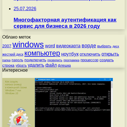
25.07.2026
Многофакторная аутентификация как
сервис для бизнеса в 2026 году
Облако меток
windows
ворде
word
видеокарта
2007
выбрать
диск
компьютер
ноутбук
открыть
отключить
жесткий диск
подключить
создать
процессор
пароль
папка
проверить
программа
удалить
файл
строка
убрать
флешка
Интересное