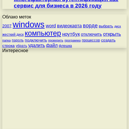
сервис для бизнеса в 2026 году
Облако меток
windows
ворде
word
видеокарта
2007
выбрать
диск
компьютер
ноутбук
открыть
отключить
жесткий диск
подключить
создать
процессор
пароль
папка
проверить
программа
удалить
файл
строка
убрать
флешка
Интересное