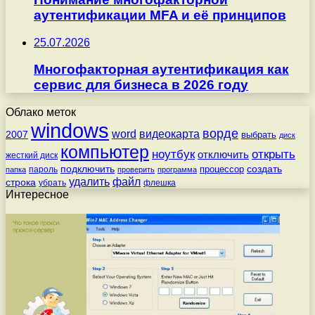
аутентификации MFA и её принципов
25.07.2026
Многофакторная аутентификация как
сервис для бизнеса в 2026 году
Облако меток
windows
ворде
word
видеокарта
2007
выбрать
диск
компьютер
ноутбук
открыть
отключить
жесткий диск
подключить
создать
процессор
пароль
папка
проверить
программа
удалить
файл
строка
убрать
флешка
Интересное