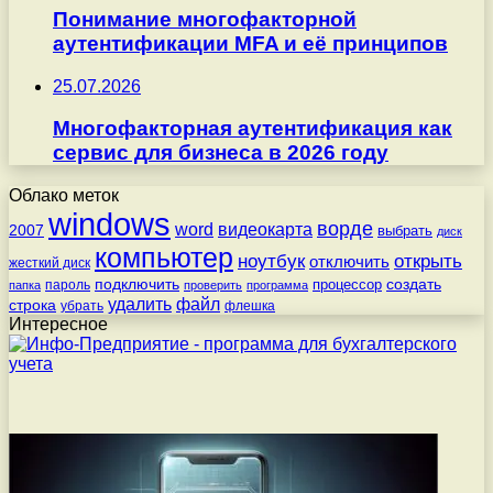
Понимание многофакторной
аутентификации MFA и её принципов
25.07.2026
Многофакторная аутентификация как
сервис для бизнеса в 2026 году
Облако меток
windows
ворде
word
видеокарта
2007
выбрать
диск
компьютер
ноутбук
открыть
отключить
жесткий диск
подключить
создать
процессор
пароль
папка
проверить
программа
удалить
файл
строка
убрать
флешка
Интересное