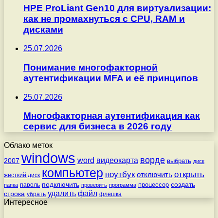
HPE ProLiant Gen10 для виртуализации:
как не промахнуться с CPU, RAM и
дисками
25.07.2026
Понимание многофакторной
аутентификации MFA и её принципов
25.07.2026
Многофакторная аутентификация как
сервис для бизнеса в 2026 году
Облако меток
windows
ворде
word
видеокарта
2007
выбрать
диск
компьютер
ноутбук
открыть
отключить
жесткий диск
подключить
создать
процессор
пароль
папка
проверить
программа
удалить
файл
строка
убрать
флешка
Интересное