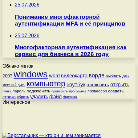
25.07.2026
Понимание многофакторной
аутентификации MFA и её принципов
25.07.2026
Многофакторная аутентификация как
сервис для бизнеса в 2026 году
Облако меток
windows
ворде
word
видеокарта
2007
выбрать
диск
компьютер
ноутбук
открыть
отключить
жесткий диск
подключить
создать
процессор
пароль
папка
проверить
программа
удалить
файл
строка
убрать
флешка
Интересное