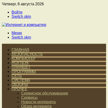
Четверг, 6 августа 2026
Войти
Switch skin
Меню
Switch skin
ГЛАВНАЯ
БЕЗОПАСНОСТЬ
КОМПЬЮТЕР
НОУТБУК
ПЛАНШЕТ
ПРОГРАММЫ
СЕТЬ
СИСТЕМА
ОБЗОРЫ
ПРОЧЕЕ
Сервисное обслуживание
Сервисы
Новости интернета
Обзор интернета