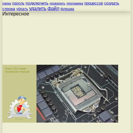
подключить
создать
процессор
пароль
папка
проверить
программа
удалить
файл
строка
убрать
флешка
Интересное