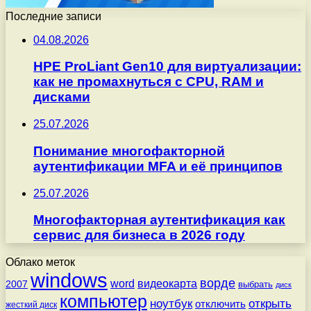
Последние записи
04.08.2026
HPE ProLiant Gen10 для виртуализации:
как не промахнуться с CPU, RAM и
дисками
25.07.2026
Понимание многофакторной
аутентификации MFA и её принципов
25.07.2026
Многофакторная аутентификация как
сервис для бизнеса в 2026 году
Облако меток
windows
ворде
word
видеокарта
2007
выбрать
диск
компьютер
ноутбук
открыть
отключить
жесткий диск