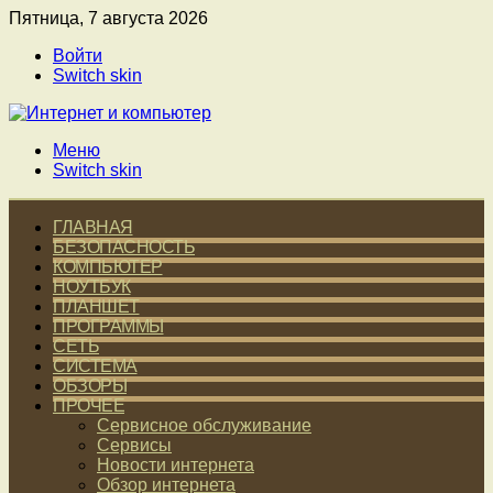
Пятница, 7 августа 2026
Войти
Switch skin
Меню
Switch skin
ГЛАВНАЯ
БЕЗОПАСНОСТЬ
КОМПЬЮТЕР
НОУТБУК
ПЛАНШЕТ
ПРОГРАММЫ
СЕТЬ
СИСТЕМА
ОБЗОРЫ
ПРОЧЕЕ
Сервисное обслуживание
Сервисы
Новости интернета
Обзор интернета