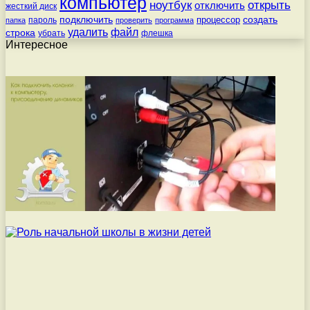
компьютер
ноутбук
открыть
отключить
жесткий диск
подключить
создать
процессор
пароль
папка
проверить
программа
удалить
файл
строка
убрать
флешка
Интересное