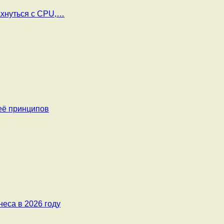
ахнуться с CPU,…
её принципов
еса в 2026 году