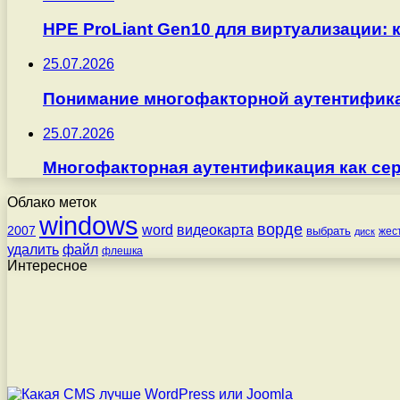
HPE ProLiant Gen10 для виртуализации: 
25.07.2026
Понимание многофакторной аутентифика
25.07.2026
Многофакторная аутентификация как серв
Облако меток
windows
ворде
word
видеокарта
2007
выбрать
жес
диск
удалить
файл
флешка
Интересное