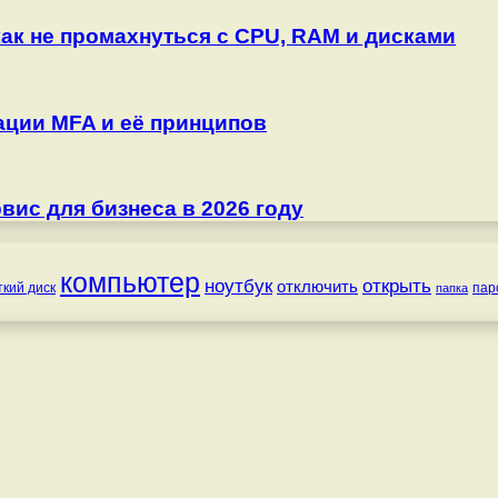
как не промахнуться с CPU, RAM и дисками
ции MFA и её принципов
ис для бизнеса в 2026 году
компьютер
ноутбук
открыть
отключить
ткий диск
пар
папка