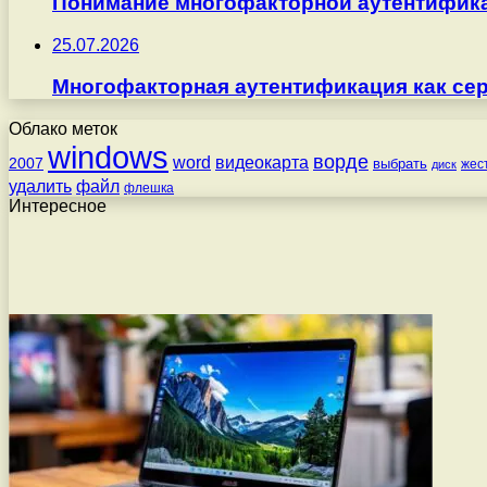
Понимание многофакторной аутентифика
25.07.2026
Многофакторная аутентификация как серв
Облако меток
windows
ворде
word
видеокарта
2007
выбрать
жес
диск
удалить
файл
флешка
Интересное