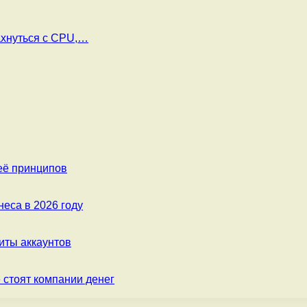
ахнуться с CPU,…
её принципов
еса в 2026 году
ты аккаунтов
 стоят компании денег