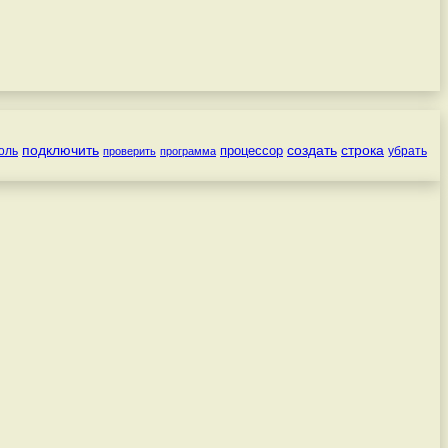
подключить
создать
строка
процессор
оль
убрать
проверить
программа