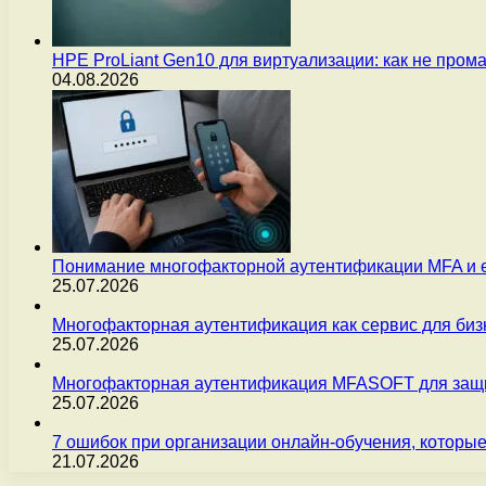
HPE ProLiant Gen10 для виртуализации: как не пром
04.08.2026
Понимание многофакторной аутентификации MFA и 
25.07.2026
Многофакторная аутентификация как сервис для бизн
25.07.2026
Многофакторная аутентификация MFASOFT для защи
25.07.2026
7 ошибок при организации онлайн-обучения, которые
21.07.2026