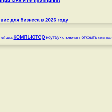
ции MFA и её принципов
ис для бизнеса в 2026 году
компьютер
ноутбук
открыть
отключить
ткий диск
пар
папка